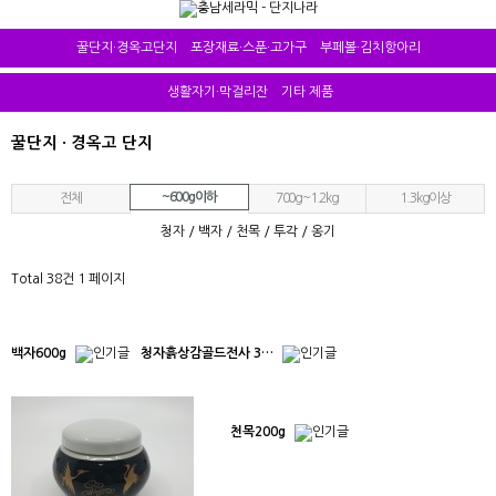
꿀단지·경옥고단지
포장재료·스푼·고가구
부페볼·김치항아리
생활자기·막걸리잔
기타 제품
꿀단지 · 경옥고 단지
~600g이하
전체
700g~1.2kg
1.3kg이상
청자
/
백자
/
천목
/
투각
/
옹기
Total 38건
1 페이지
백자600g
청자흙상감골드전사 3…
천목200g