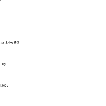
g ,2.4kg 품절
00g
300g