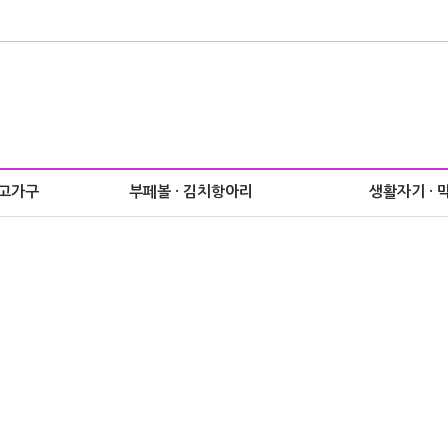
 고가구
부페볼 · 김치항아리
생활자기 · 