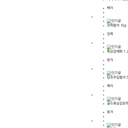
백자
천목팔각 1kg
천목
흑상감매화 1.2k
청자
당초주입팔각 5
백자
골드흑상감운학 
청자