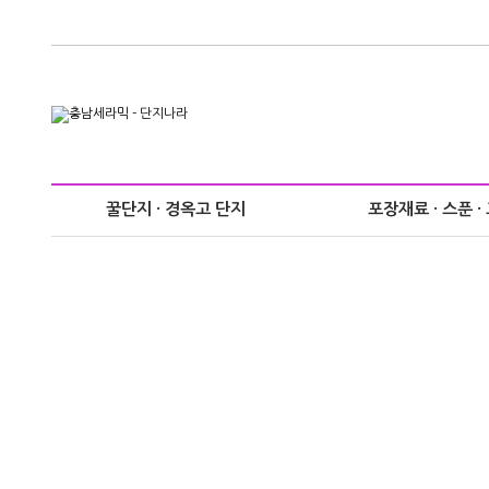
꿀단지 · 경옥고 단지
포장재료 · 스푼 ·