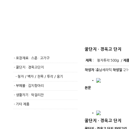
꿀단지 · 경옥고 단지
-
포장재료 · 스푼 · 고가구
제목 :
청자투각 500g /
제품
-
꿀단지 · 경옥고단지
작성자 :
충남세라믹
작성일 :
21
-
청자
/
백자
/
천목
/
투각
/
옹기
-
부페볼 · 김치항아리
본문
-
생활자기 · 막걸리잔
-
기타 제품
꿀단지 · 경옥고 단지
꿀단지 · 경옥고 단지 카테고리