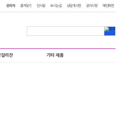
관리자
즐겨찾기
인사말
오시는길
상담게시판
공지사항
메인화면
막걸리잔
기타 제품