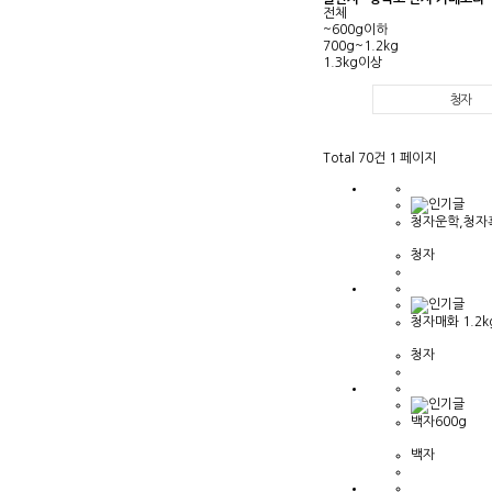
전체
~600g이하
700g~1.2kg
1.3kg이상
청자
Total 70건
1 페이지
청자운학,청자
청자
청자매화 1.2k
청자
백자600g
백자