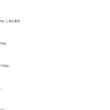
g ,2.4kg 품절
00g
300g
g