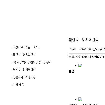
꿀단지 · 경옥고 단지
-
포장재료 · 스푼 · 고가구
제목 :
달백자 300g,500g 
-
꿀단지 · 경옥고단지
작성자 :
충남세라믹
작성일 :
21
-
청자
/
백자
/
천목
/
투각
/
옹기
-
부페볼 · 김치항아리
본문
-
생활자기 · 막걸리잔
-
기타 제품