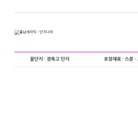
꿀단지 · 경옥고 단지
포장재료 · 스푼 ·