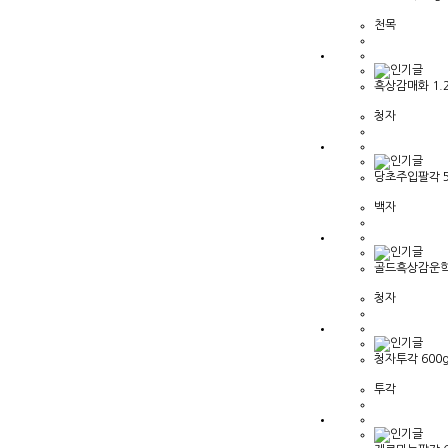
천목
흑상감매화 1.2k
청자
당초주입팔각 5
백자
골드흑상감운학 
청자
청자투각 600
투각