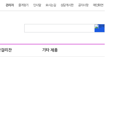
관리자
즐겨찾기
인사말
오시는길
상담게시판
공지사항
메인화면
막걸리잔
기타 제품