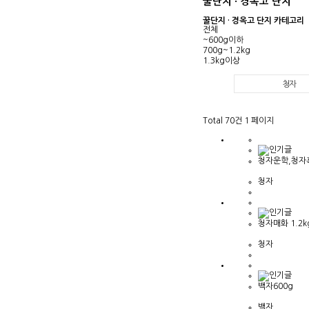
꿀단지 · 경옥고 단지
꿀단지 · 경옥고 단지 카테고리
전체
~600g이하
700g~1.2kg
1.3kg이상
청자
Total 70건
1 페이지
청자운학,청자
청자
청자매화 1.2k
청자
백자600g
백자