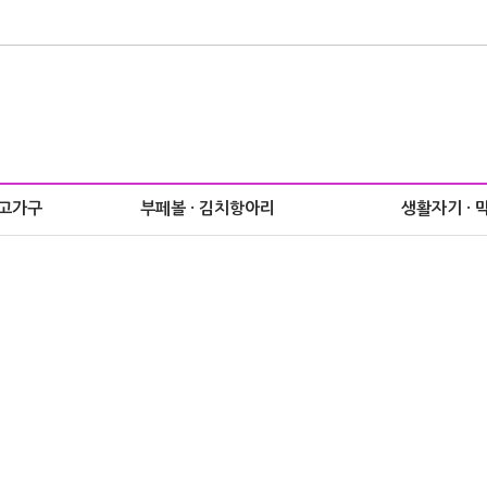
 고가구
부페볼 · 김치항아리
생활자기 · 