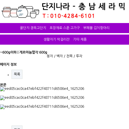
꿀단지·경옥고단지
포장재료·스푼·고가구
부페볼·김치항아리
생활자기·막걸리잔
기타 제품
~600g이하 | 게르마늄팔각 600g
청자
/
백자
/
천목
/
투각
페이지 정보
목록
본문