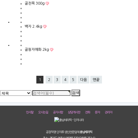
골천목 300g
백자 2.4kg
골청자매화 2kg
1
2
3
4
5
다음
맨끝
인사말
오시는길
공지사항
상담게시판
전화
문자
관리자
공장직영 단지류 생산전문업체
충남세라믹