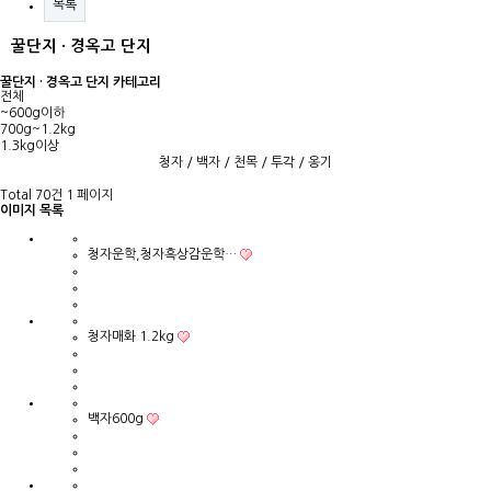
목록
꿀단지 · 경옥고 단지
꿀단지 · 경옥고 단지 카테고리
전체
~600g이하
700g~1.2kg
1.3kg이상
청자
/
백자
/
천목
/
투각
/
옹기
Total 70건
1 페이지
이미지 목록
청자운학,청자흑상감운학…
청자매화 1.2kg
백자600g