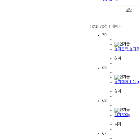
청자
Total 70건
1 페이지
70
청자운학,청자흑
청자
69
청자매화 1.2kg
청자
68
백자600g
백자
67