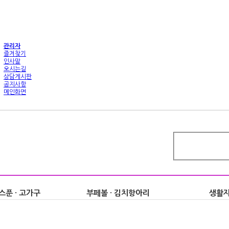
관리자
즐겨찾기
인사말
오시는길
상담게시판
공지사항
메인화면
스푼 · 고가구
부페볼 · 김치항아리
생활자