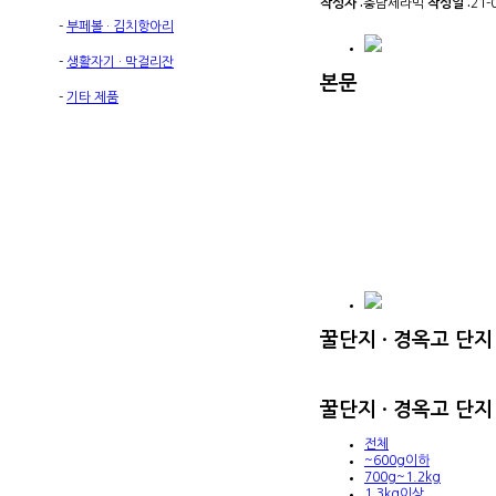
작성자 :
충남세라믹
작성일 :
21-
-
부페볼 · 김치항아리
-
생활자기 · 막걸리잔
본문
-
기타 제품
꿀단지 · 경옥고 단지
꿀단지 · 경옥고 단
전체
~600g이하
700g~1.2kg
1.3kg이상