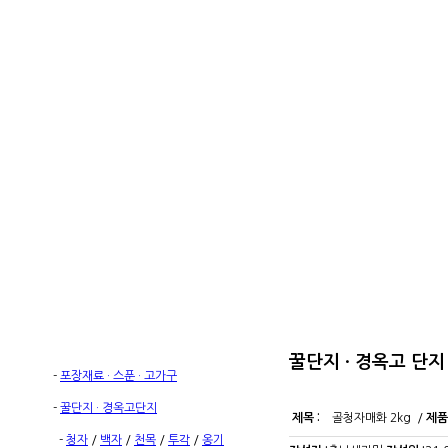
꿀단지 · 경옥고 단지
-
포장재료 · 스푼 · 고가구
-
꿀단지 · 경옥고단지
제목 :
골청자매화 2kg /
제품
-
청자
/
백자
/
천목
/
투각
/
옹기