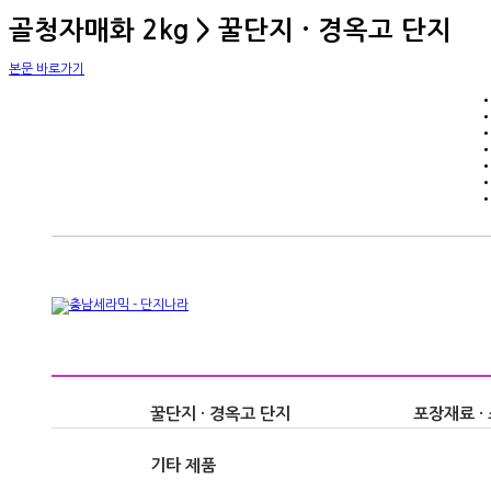
골청자매화 2kg > 꿀단지 · 경옥고 단지
본문 바로가기
꿀단지 · 경옥고 단지
포장재료 · 
기타 제품