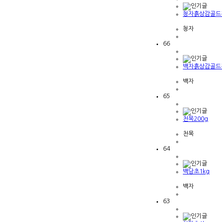
청자흙상감골드전
청자
66
백자흙상감골드전
백자
65
천목200g
천목
64
백당초1kg
백자
63