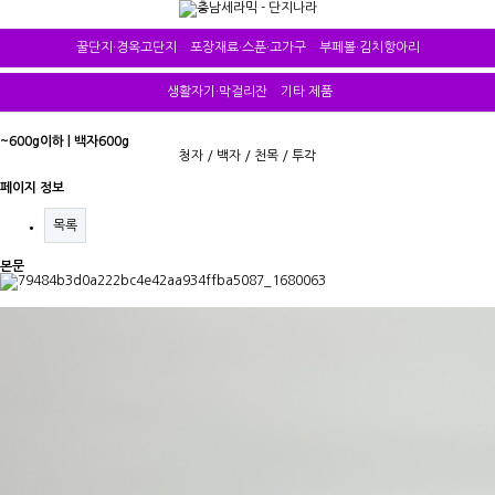
꿀단지·경옥고단지
포장재료·스푼·고가구
부페볼·김치항아리
생활자기·막걸리잔
기타 제품
~600g이하 | 백자600g
청자
/
백자
/
천목
/
투각
페이지 정보
목록
본문