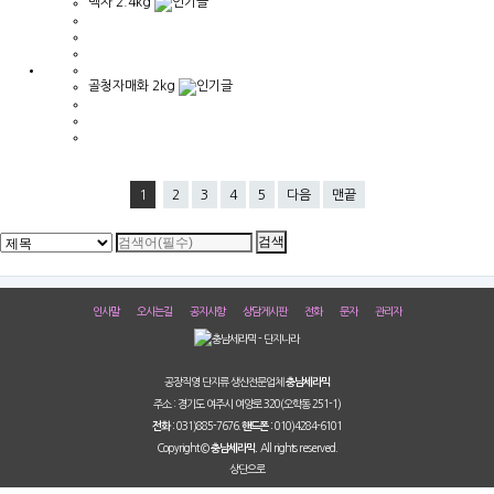
백자 2.4kg
골청자매화 2kg
1
2
3
4
5
다음
맨끝
인사말
오시는길
공지사항
상담게시판
전화
문자
관리자
공장직영 단지류 생산전문업체
충남세라믹
주소 : 경기도 여주시 여양로 320(오학동 251-1)
031)885-7676.
010)4284-6101
전화 :
핸드폰 :
Copyright ©
All rights reserved.
충남세라믹.
상단으로