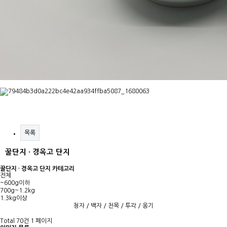
목록
꿀단지 · 경옥고 단지
꿀단지 · 경옥고 단지 카테고리
전체
~600g이하
700g~1.2kg
1.3kg이상
청자
/
백자
/
천목
/
투각
/
옹기
Total 70건
1 페이지